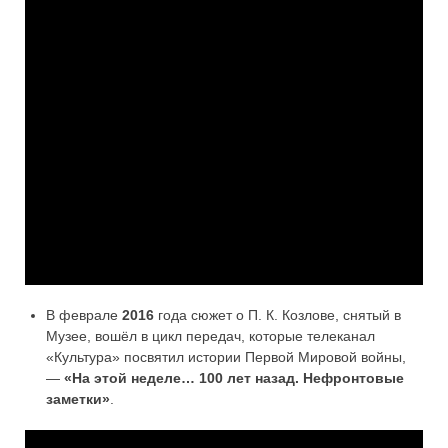
В феврале
2016
года сюжет о П. К. Козлове, снятый в
Музее, вошёл в цикл передач, которые телеканал
«Культура» посвятил истории Первой Мировой войны,
—
«На этой неделе… 100 лет назад. Нефронтовые
заметки»
.