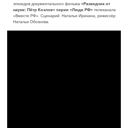
эпизодов документального фильма
«Разведчик от
науки: Пётр Козлов» серии
«Люди РФ»
телеканала
«Вместе РФ». Сценарий: Наталья Иринина, режиссёр:
Наталья Обознова.