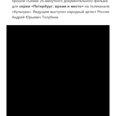
прошли съёмки 26-минутного документального фильма
для
серии «Петербург: время и место»
на телеканале
«Культура». Ведущим выступил народный артист России
Андрей Юрьевич Толубеев.