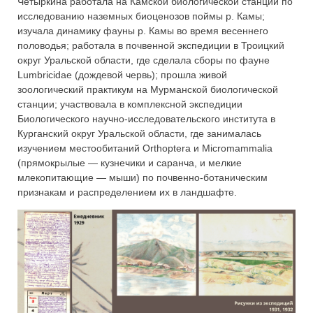
Четыркина работала на Камской биологической станции по
исследованию наземных биоценозов поймы р. Камы;
изучала динамику фауны р. Камы во время весеннего
половодья; работала в почвенной экспедиции в Троицкий
округ Уральской области, где сделала сборы по фауне
Lumbricidae (дождевой червь); прошла живой
зоологический практикум на Мурманской биологической
станции; участвовала в комплексной экспедиции
Биологического научно-исследовательского института в
Курганский округ Уральской области, где занималась
изучением местообитаний Orthoptera и Micromammalia
(прямокрылые — кузнечики и саранча, и мелкие
млекопитающие — мыши) по почвенно-ботаническим
признакам и распределением их в ландшафте.