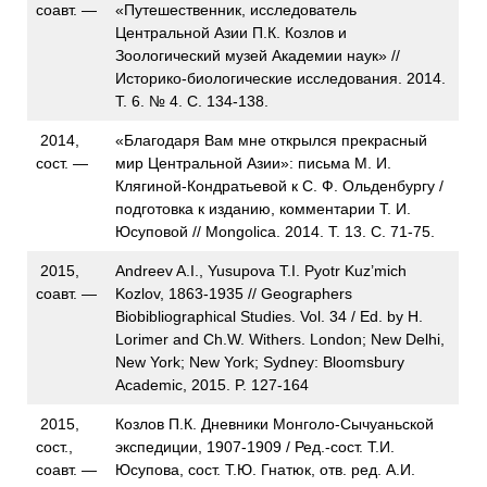
соавт. —
«Путешественник, исследователь
Центральной Азии П.К. Козлов и
Зоологический музей Академии наук» //
Историко-биологические исследования. 2014.
Т. 6. № 4. С. 134-138.
2014,
«Благодаря Вам мне открылся прекрасный
сост. —
мир Центральной Азии»: письма М. И.
Клягиной-Кондратьевой к С. Ф. Ольденбургу /
подготовка к изданию, комментарии Т. И.
Юсуповой // Mongolica. 2014. Т. 13. С. 71-75.
2015,
Andreev A.I., Yusupova T.I. Pyotr Kuz’mich
соавт. —
Kozlov, 1863-1935 // Geographers
Biobibliographical Studies. Vol. 34 / Ed. by H.
Lorimer and Ch.W. Withers. London; New Delhi,
New York; New York; Sydney: Bloomsbury
Academic, 2015. P. 127-164
2015,
Козлов П.К. Дневники Монголо-Сычуаньской
сост.,
экспедиции, 1907-1909 / Ред.-сост. Т.И.
соавт. —
Юсупова, сост. Т.Ю. Гнатюк, отв. ред. А.И.