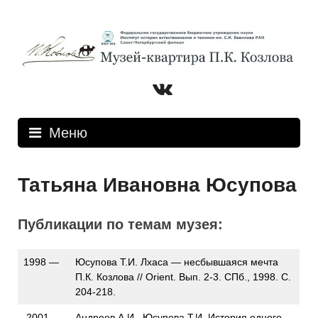
Перейти
к
содержимому
Вконтакте
Меню
Татьяна Ивановна Юсупова
Публикации по темам музея:
1998 —
Юсупова Т.И. Лхаса — несбывшаяся мечта
П.К. Козлова // Orient. Вып. 2-3. СПб., 1998. С.
204-218.
2001,
Андреев А.И., Юсупова Т.И. История одного