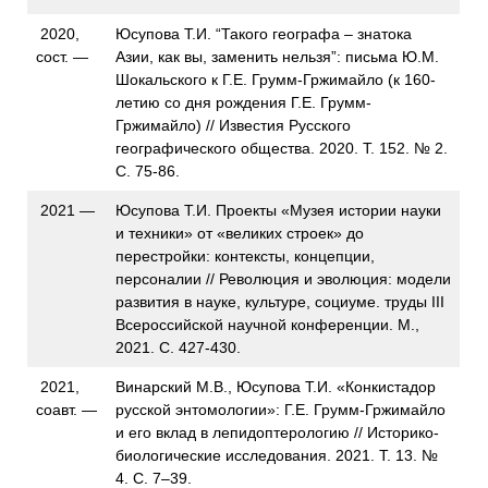
2020,
Юсупова Т.И. “Такого географа – знатока
сост. —
Азии, как вы, заменить нельзя”: письма Ю.М.
Шокальского к Г.Е. Грумм-Гржимайло (к 160-
летию со дня рождения Г.Е. Грумм-
Гржимайло) // Известия Русского
географического общества. 2020. Т. 152. № 2.
С. 75-86.
2021 —
Юсупова Т.И. Проекты «Музея истории науки
и техники» от «великих строек» до
перестройки: контексты, концепции,
персоналии // Революция и эволюция: модели
развития в науке, культуре, социуме. труды III
Всероссийской научной конференции. М.,
2021. С. 427-430.
2021,
Винарский М.В., Юсупова Т.И. «Конкистадор
соавт. —
русской энтомологии»: Г.Е. Грумм-Гржимайло
и его вклад в лепидоптерологию // Историко-
биологические исследования. 2021. Т. 13. №
4. С. 7–39.