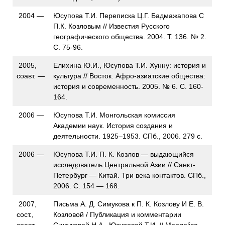
2004 —
Юсупова Т.И. Переписка Ц.Г. Бадмажапова С
П.К. Козловым // Известия Русского
географического общества. 2004. Т. 136. № 2.
С. 75-96.
2005,
Елихина Ю.И., Юсупова Т.И. Хунну: история и
соавт. —
культура // Восток. Афро-азиатские общества:
история и современность. 2005. № 6. С. 160-
164.
2006 —
Юсупова Т.И. Монгольская комиссия
Академии наук. История создания и
деятельности. 1925–1953. СПб., 2006. 279 с.
2006 —
Юсупова Т.И. П. К. Козлов — выдающийся
исследователь Центральной Азии // Санкт-
Петербург — Китай. Три века контактов. СПб.,
2006. С. 154 — 168.
2007,
Письма А. Д. Симукова к П. К. Козлову И Е. В.
сост.,
Козловой / Публикация и комментарии
соавт. —
Симуковой Н.А., Юсуповой Т.И. // Mongolica.