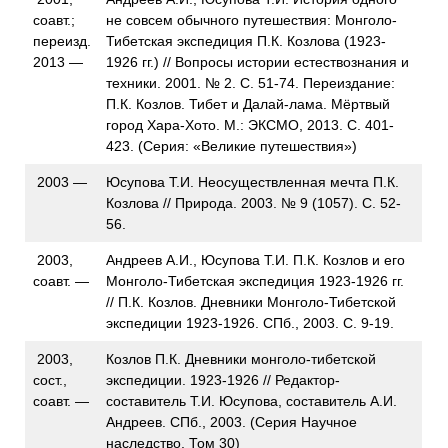
соавт.;
не совсем обычного путешествия: Монголо-
переизд.
Тибетская экспедиция П.К. Козлова (1923-
2013 —
1926 гг.) // Вопросы истории естествознания и
техники. 2001. № 2. С. 51-74. Переиздание:
П.К. Козлов. Тибет и Далай-лама. Мёртвый
город Хара-Хото. М.: ЭКСМО, 2013. С. 401-
423. (Серия: «Великие путешествия»)
2003 —
Юсупова Т.И. Неосуществленная мечта П.К.
Козлова // Природа. 2003. № 9 (1057). С. 52-
56.
2003,
Андреев А.И., Юсупова Т.И. П.К. Козлов и его
соавт. —
Монголо-Тибетская экспедиция 1923-1926 гг.
// П.К. Козлов. Дневники Монголо-Тибетской
экспедиции 1923-1926. СПб., 2003. С. 9-19.
2003,
Козлов П.К. Дневники монголо-тибетской
сост.,
экспедиции. 1923-1926 // Редактор-
соавт. —
составитель Т.И. Юсупова, составитель А.И.
Андреев. СПб., 2003. (Серия Научное
наследство, Том 30)