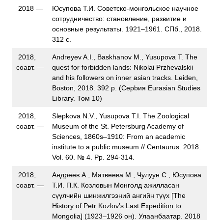
2018 —
Юсупова Т.И. Советско-монгольское научное
сотрудничество: становление, развитие и
основные результаты. 1921–1961. СПб., 2018.
312 с.
2018,
Andreyev A.I., Baskhanov M., Yusupova T. The
соавт. —
quest for forbidden lands: Nikolai Przhevalskii
and his followers on inner asian tracks. Leiden,
Boston, 2018. 392 p. (Серbия Eurasian Studies
Library. Том 10)
2018,
Slepkova N.V., Yusupova T.I. The Zoological
соавт. —
Museum of the St. Petersburg Academy of
Sciences, 1860s–1910: From an academic
institute to a public museum // Centaurus. 2018.
Vol. 60. № 4. Pp. 294-314.
2018,
Андреев А., Матвеева М., Чулуун С., Юсупова
соавт. —
Т.И. П.К. Козловын Монголд ажилласан
сүүлчийн шинжилгээний ангийн түүх [The
History of Petr Kozlov’s Last Expedition to
Mongolia] (1923–1926 он). Улаанбаатар. 2018