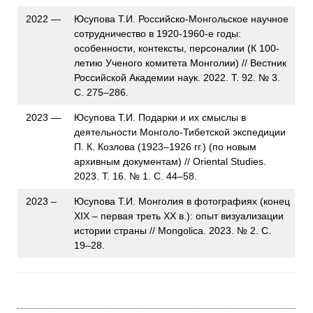
2022 —
Юсупова Т.И. Российско-Монгольское научное
сотрудничество в 1920-1960-е годы:
особенности, контексты, персоналии (К 100-
летию Ученого комитета Монголии) // Вестник
Российской Академии наук. 2022. Т. 92. № 3.
С. 275–286.
2023 —
Юсупова Т.И. Подарки и их смыслы в
деятельности Монголо-Тибетской экспедиции
П. К. Козлова (1923–1926 гг.) (по новым
архивным документам) // Oriental Studies.
2023. Т. 16. № 1. С. 44–58.
2023 –
Юсупова Т.И. Монголия в фотографиях (конец
XIX – первая треть XX в.): опыт визуализации
истории страны // Mongolica. 2023. № 2. С.
19–28.