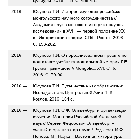
культуры. 2016. Т. 5. С. 458-481.
2016 —
Юсупова Т.И. История изучения российско-
монгольского научного сотрудничества //
Академия наук в контексте историко-научных
исследований в XVIII — первой половине XX
в.: Исторические очерки. СПб.: Росток, 2016.
С. 193-202.
2016 —
Юсупова Т.И. О нереализованном проекте по
подготовке учебника монгольской истории Г.Е.
Грумм-Гржимайло // Mongolica-XVI. СПб.,
2016. С. 79-90.
2016 —
Юсупова Т.И. Путешествие как образ жизни:
Исследователь Центральной Азии П. К.
Козлов. 2016. 164 с.
2016 —
Юсупова Т.И. С.Ф. Ольденбург и организация
изучения Монголии Российской Академией
наук // Сергей Федорович Ольденбург –
ученый и организатор науки / Ред.-сост. И.Ф.
Попова. М.: Наука – Восточная литература,