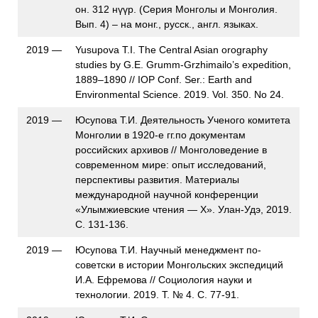
он. 312 нүүр. (Серия Монголы и Монголия.
Вып. 4) – на монг., русск., англ. языках.
2019 —
Yusupova T.I. The Central Asian orography
studies by G.E. Grumm-Grzhimailo’s expedition,
1889–1890 // IOP Conf. Ser.: Earth and
Environmental Science. 2019. Vol. 350. No 24.
2019 —
Юсупова Т.И. Деятельность Ученого комитета
Монголии в 1920-е гг.по документам
российских архивов // Монголоведение в
современном мире: опыт исследований,
перспективы развития. Материалы
международной научной конференции
«Улымжиевские чтения — X». Улан-Удэ, 2019.
С. 131-136.
2019 —
Юсупова Т.И. Научный менеджмент по-
советски в истории Монгольских экспедиций
И.А. Ефремова // Социология науки и
технологии. 2019. Т. № 4. С. 77-91.