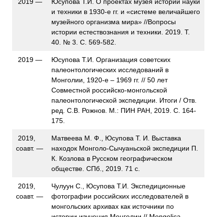
2019 —
Юсупова Т.И. О проектах музея истории науки
и техники в 1930-е гг. и «системе величайшего
музейного организма мира» //Вопросы
истории естествознания и техники. 2019. Т.
40. № 3. С. 569-582.
2019 —
Юсупова Т.И. Организация советских
палеонтологических исследований в
Монголии, 1920-е – 1969 гг. // 50 лет
Совместной российско-монгольской
палеонтологической экспедиции. Итоги / Отв.
ред. С.В. Рожнов. М.: ПИН РАН, 2019. С. 164-
175.
2019,
Матвеева М. Ф., Юсупова Т. И. Выставка
соавт. —
находок Монголо-Сычуаньской экспедиции П.
К. Козлова в Русском географическом
обществе. СПб., 2019. 71 с.
2019,
Чулуун С., Юсупова Т.И. Экспедиционные
соавт. —
фотографии российских исследователей в
монгольских архивах как источники по
истории изучения Монголии // Mongolica.