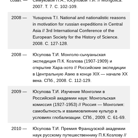
2007. Т. 7. С. 102-109.
2008 —
Yusupova T.I. National and nationalistic reasons
in motivation for russian expeditions in Central
Asia // 3rd International Conference of the
European Society for the History of Science.
2008. С. 127-128.
2008 —
Юсупова Т.И. Монголо-сычуаньская
экспедиция П.К. Козлова (1907-1909) и
открытие Хара-хото // Российские экспедиции
в Центральную Азию в конце XIX — начале XX
века. СПб., 2008. С. 112-129.
2009 —
Юсупова Т.И. Изучение Монголии в
Российской академии наук: Монгольская
комиссия (1927-1953) // Россия — Монголия:
самобытность и взаимовлияние культур в
условиях глобализации. СПб., 2009. С. 61-69.
2010 —
Юсупова Т.И. Премия Французской академии
наук русскому путешественнику П.К.Козлову //