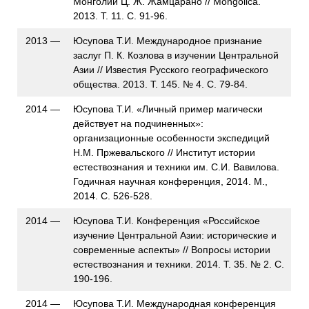
Монголии Ц. Ж. Жамцарано // Mongolica.
2013. Т. 11. С. 91-96.
2013 —
Юсупова Т.И. Международное признание
заслуг П. К. Козлова в изучении Центральной
Азии // Известия Русского географического
общества. 2013. Т. 145. № 4. С. 79-84.
2014 —
Юсупова Т.И. «Личный пример магически
действует на подчиненных»:
организационные особенности экспедиций
Н.М. Пржевальского // Институт истории
естествознания и техники им. С.И. Вавилова.
Годичная научная конференция, 2014. М.,
2014. С. 526-528.
2014 —
Юсупова Т.И. Конференция «Российское
изучение Центральной Азии: исторические и
современные аспекты» // Вопросы истории
естествознания и техники. 2014. Т. 35. № 2. С.
190-196.
2014 —
Юсупова Т.И. Международная конференция