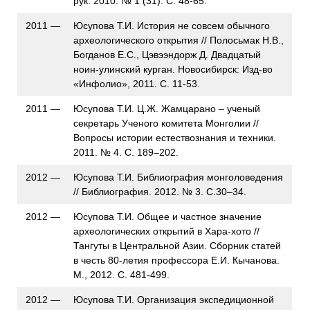
рук. 2010. № 1 (31). С. 48-65.
2011 —
Юсупова Т.И. История не совсем обычного
археологического открытия // Полосьмак Н.В.,
Богданов Е.С., Цэвээндорж Д. Двадцатый
ноин-улинский курган. Новосибирск: Изд-во
«Инфолио», 2011. С. 11-53.
2011 —
Юсупова Т.И. Ц.Ж. Жамцарано – ученый
секретарь Ученого комитета Монголии //
Вопросы истории естествознания и техники.
2011. № 4. С. 189–202.
2012 —
Юсупова Т.И. Библиография монголоведения
// Библиография. 2012. № 3. С.30–34.
2012 —
Юсупова Т.И. Общее и частное значение
археологических открытий в Хара-хото //
Тангуты в Центральной Азии. Сборник статей
в честь 80-летия профессора Е.И. Кычанова.
М., 2012. С. 481-499.
2012 —
Юсупова Т.И. Организация экспедиционной