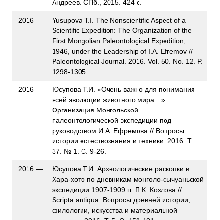
Андреев. СПб., 2015. 424 с.
2016 —
Yusupova T.I. The Nonscientific Aspect of a
Scientific Expedition: The Organization of the
First Mongolian Paleontological Expedition,
1946, under the Leadership of I.A. Efremov //
Paleontological Journal. 2016. Vol. 50. No. 12. P.
1298-1305.
2016 —
Юсупова Т.И. «Очень важно для понимания
всей эволюции животного мира…».
Организация Монгольской
палеонтологической экспедиции под
руководством И.А. Ефремова // Вопросы
истории естествознания и техники. 2016. Т.
37. № 1. С. 9-26.
2016 —
Юсупова Т.И. Археологические раскопки в
Хара-хото по дневникам монголо-сычуаньской
экспедиции 1907-1909 гг. П.К. Козлова //
Scripta antiqua. Вопросы древней истории,
филологии, искусства и материальной