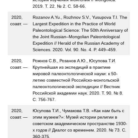
2019. Т. 22. № 2. С. 58-66.
2020,
Rozanov A.Yu., Rozhnov S.V., Yusupova T.I. The
соавт. —
Largest Expedition in the Practice of World
Paleontological Science: The 50th Anniversary of
the Joint Russian‒Mongolian Paleontological
Expedition // Herald of the Russian Academy of
Sciences. 2020. Vol. 90. No. 4. P. 449–459.
2020,
Рожнов С.В., Розанов А.Ю., Юсупова Т.И.
соавт. —
Крупнейшая из экспедиций в практике
мировой палеонтологической науки: к 50-
летию совместной Российско-монгольской
палеонтологической экспедиции // Вестник
Российской академии наук. 2020. Т. 90. № 8.
С. 756-767.
2020,
Юсупова Т.И., Чумакова Т.В. «Как нам быть с
соавт. —
этим музеем?»: Музей истории религии в
советском академическом пространстве 1930-
х годов // Диалог со временем. 2020. № 73. С.
360-375.