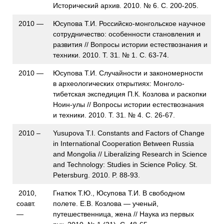
Исторический архив. 2010. № 6. С. 200-205.
2010 —
Юсупова Т.И. Российско-монгольское научное
сотрудничество: особенности становления и
развития // Вопросы истории естествознания и
техники. 2010. Т. 31. № 1. С. 63-74.
2010 —
Юсупова Т.И. Случайности и закономерности
в археологических открытиях: Монголо-
тибетская экспедиция П.К. Козлова и раскопки
Ноин-улы // Вопросы истории естествознания
и техники. 2010. Т. 31. № 4. С. 26-67.
2010 –
Yusupova T.I. Constants and Factors of Change
in International Cooperation Between Russia
and Mongolia // Liberalizing Research in Science
and Technology: Studies in Science Policy. St.
Petersburg. 2010. P. 88-93.
2010,
Гнатюк Т.Ю., Юсупова Т.И. В свободном
соавт.
полете. Е.В. Козлова — ученый,
—
путешественница, жена // Наука из первых